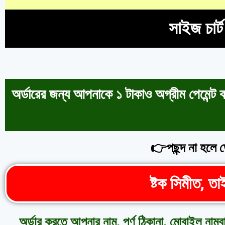
সাইজ চার
অর্ডারের জন্য আপনাকে ১ টাকাও অগ্রীম পেমেন্ট
👉পছন্দ না হলে ড
ষ্টক সিমীত, 
অর্ডার করতে আপনার নাম, পূর্ণ ঠিকানা, মোবাইল 