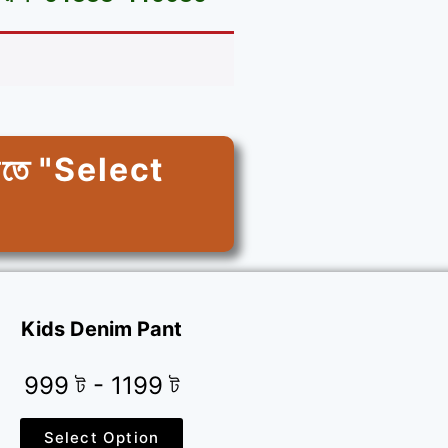
র করতে "Select
Kids Denim Pant
999 ট - 1199 ট
Select Option