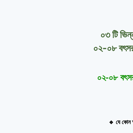
০৩ টি ভিন
০২-০৮ বৎসর বা
০২-০৮ বৎসর ব
🔹 যে কোন অ