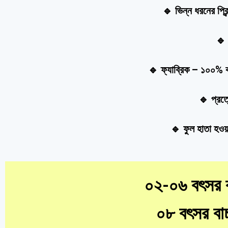
🔹 ভিন্ন ধরনের প্রি
🔹 
🔹 ফ্যাব্রিক – ১০০% ক
🔹 প্রত
🔹 ফুল হাতা হওয়
০২-০৬ বৎসর ব
০৮ বৎসর বাচ